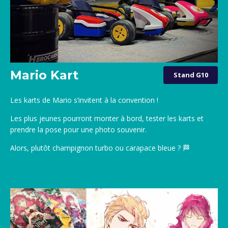
Mario Kart
Stand G10
Les karts de Mario s’invitent à la convention !
Les plus jeunes pourront monter à bord, tester les karts et
prendre la pose pour une photo souvenir.
Alors, plutôt champignon turbo ou carapace bleue ? 🏁