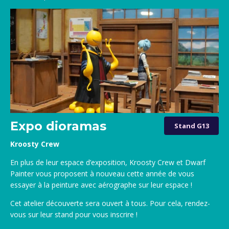
Expo dioramas
Stand G13
Kroosty Crew
En plus de leur espace d’exposition, Kroosty Crew et Dwarf
Painter vous proposent à nouveau cette année de vous
essayer à la peinture avec aérographe sur leur espace !
Cet atelier découverte sera ouvert à tous. Pour cela, rendez-
vous sur leur stand pour vous inscrire !