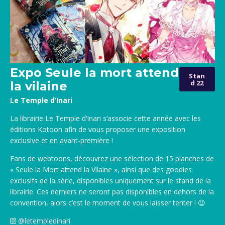
Expo Seule la mort attend
Stan
d 22
la vilaine
Le Temple d’Inari
La librairie Le Temple d’Inari s’associe cette année avec les
éditions Kotoon afin de vous proposer une exposition
exclusive et en avant-première !
Fans de webtoons, découvrez une sélection de 15 planches de
« Seule la Mort attend la Vilaine », ainsi que des goodies
exclusifs de la série, disponibles uniquement sur le stand de la
librairie. Ces derniers ne seront pas disponibles en dehors de la
convention, alors c’est le moment de vous laisser tenter ! 😉
@letempledinari